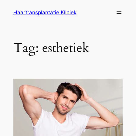
Ga
Haartransplantatie Kliniek
naar
de
inhoud
Tag:
esthetiek