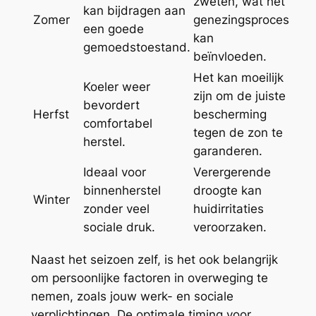
zweten, wat het
kan bijdragen aan
Zomer
genezingsproces
een goede
kan
gemoedstoestand.
beïnvloeden.
Het kan moeilijk
Koeler weer
zijn om de juiste
bevordert
Herfst
bescherming
comfortabel
tegen de zon te
herstel.
garanderen.
Ideaal voor
Verergerende
binnenherstel
droogte kan
Winter
zonder veel
huidirritaties
sociale druk.
veroorzaken.
Naast het seizoen zelf, is het ook belangrijk
om persoonlijke factoren in overweging te
nemen, zoals jouw werk- en sociale
verplichtingen. De optimale timing voor