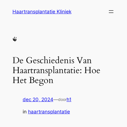
Ga
Haartransplantatie Kliniek
naar
de
inhoud
De Geschiedenis Van
Haartransplantatie: Hoe
Het Begon
dec 20, 2024
—
h1
door
in
haartransplantatie