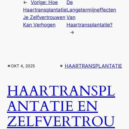
←
Vorige:
Hoe
De
Haartransplantatie
Langetermijneffecten
Je Zelfvertrouwen
Van
Kan Verhogen
Haartransplantatie?
→
✴︎
✴︎
HAARTRANSPLANTATIE
OKT 4, 2025
HAARTRANSPL
ANTATIE EN
ZELFVERTROU