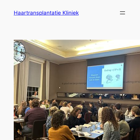
Ga
Haartransplantatie Kliniek
naar
de
inhoud