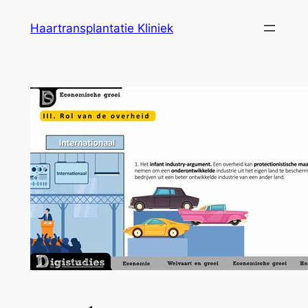
Ga
Haartransplantatie Kliniek
naar
de
inhoud