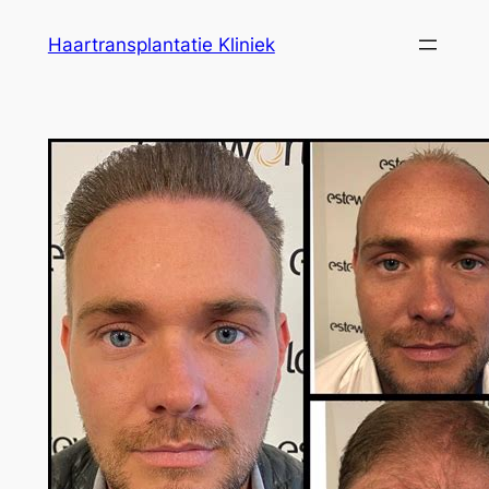
Ga
Haartransplantatie Kliniek
naar
de
inhoud