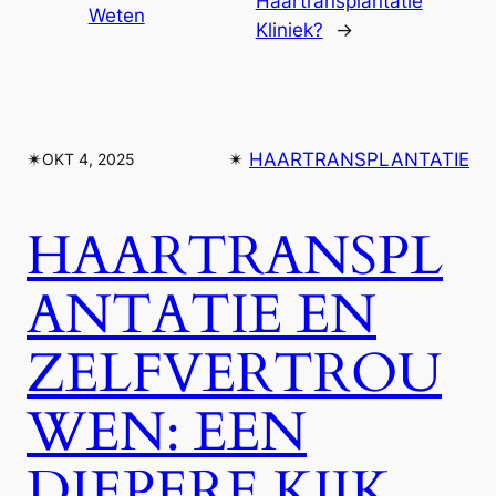
Haartransplantatie
Weten
Kliniek?
→
✴︎
✴︎
HAARTRANSPLANTATIE
OKT 4, 2025
HAARTRANSPL
ANTATIE EN
ZELFVERTROU
WEN: EEN
DIEPERE KIJK