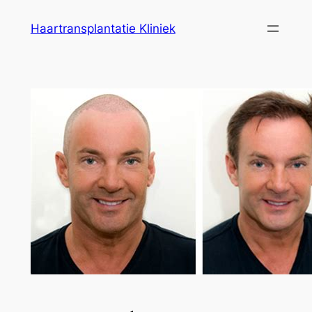
Ga
Haartransplantatie Kliniek
naar
de
inhoud