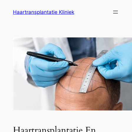
Ga
Haartransplantatie Kliniek
naar
de
inhoud
Haartransplantatie En