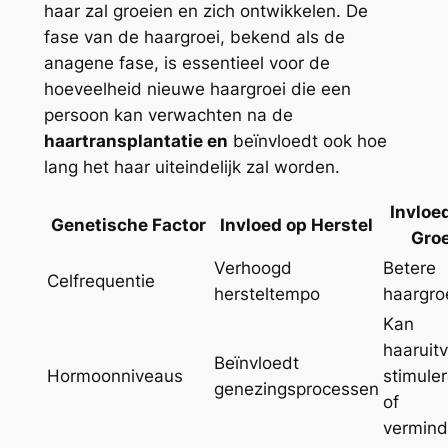
haar zal groeien en zich ontwikkelen. De
fase van de haargroei, bekend als de
anagene fase, is essentieel voor de
hoeveelheid nieuwe haargroei die een
persoon kan verwachten na de
haartransplantatie en
beïnvloedt ook hoe
lang het haar uiteindelijk zal worden.
Invloe
Genetische Factor
Invloed op Herstel
Groe
Verhoogd
Betere
Celfrequentie
hersteltempo
haargro
Kan
haaruitv
Beïnvloedt
Hormoonniveaus
stimule
genezingsprocessen
of
vermind