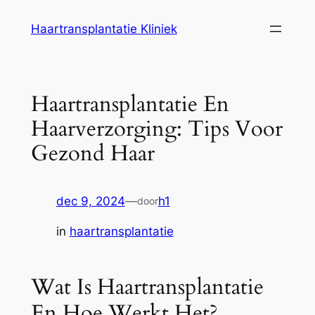
Ga
Haartransplantatie Kliniek
naar
de
inhoud
Haartransplantatie En
Haarverzorging: Tips Voor
Gezond Haar
dec 9, 2024
—
h1
door
in
haartransplantatie
Wat Is Haartransplantatie
En Hoe Werkt Het?