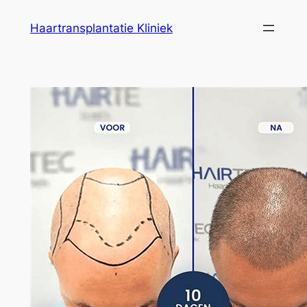
Ga
Haartransplantatie Kliniek
naar
de
inhoud