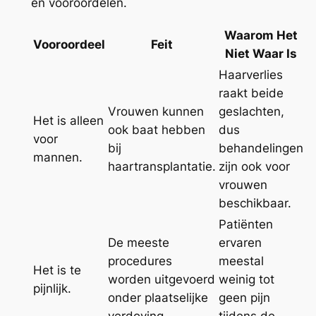
en vooroordelen.
Waarom Het
Vooroordeel
Feit
Niet Waar Is
Haarverlies
raakt beide
Vrouwen kunnen
geslachten,
Het is alleen
ook baat hebben
dus
voor
bij
behandelingen
mannen.
haartransplantatie.
zijn ook voor
vrouwen
beschikbaar.
Patiënten
De meeste
ervaren
procedures
meestal
Het is te
worden uitgevoerd
weinig tot
pijnlijk.
onder plaatselijke
geen pijn