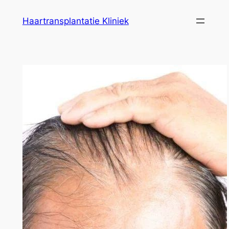
Ga
Haartransplantatie Kliniek
naar
de
inhoud