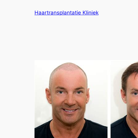
Ga
Haartransplantatie Kliniek
naar
de
inhoud