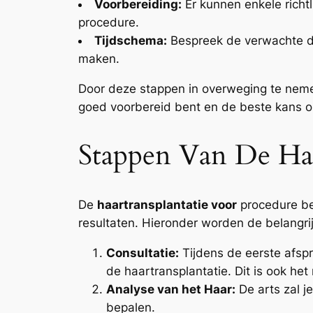
Voorbereiding:
Er kunnen enkele richtl
procedure.
Tijdschema:
Bespreek de verwachte duu
maken.
Door deze stappen in overweging te neme
goed voorbereid bent en de beste kans op
Stappen Van De Haa
De
haartransplantatie voor
procedure bes
resultaten. Hieronder worden de belangrij
Consultatie:
Tijdens de eerste afsp
de haartransplantatie. Dit is ook he
Analyse van het Haar:
De arts zal j
bepalen.