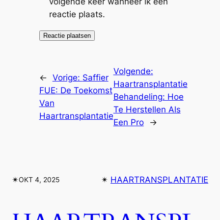
volgende keer wanneer ik een
reactie plaats.
Volgende:
←
Vorige:
Saffier
Haartransplantatie
FUE: De Toekomst
Behandeling: Hoe
Van
Te Herstellen Als
Haartransplantatie
Een Pro
→
✴︎
✴︎
HAARTRANSPLANTATIE
OKT 4, 2025