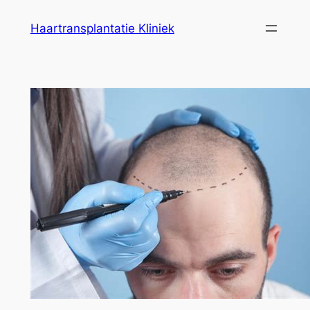
Ga
Haartransplantatie Kliniek
naar
de
inhoud