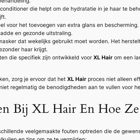
behandeling.
nditioner die helpt om de hydratatie in je haar te beho
ft.
eel voor het toevoegen van extra glans en bescherming. 
ladde en gezonde uitstraling.
sker dat wekelijks gebruikt moet worden. Het herstelt
ezonder haar krijgt.
en die specifiek zijn ontwikkeld voor
XL Hair
om een lan
ken, zorg je ervoor dat het
XL Hair
proces niet alleen ef
t niet regelmatig de benodigdheden aan te vullen voor he
en Bij XL Hair En Hoe Z
chillende veelgemaakte fouten optreden die de gewens
kuilen en tips om ze te vermijden: