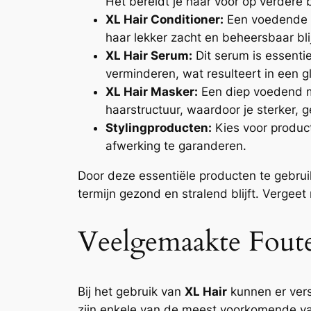
Het bereidt je haar voor op verdere 
XL Hair Conditioner:
Een voedende co
haar lekker zacht en beheersbaar blij
XL Hair Serum:
Dit serum is essenti
verminderen, wat resulteert in een g
XL Hair Masker:
Een diep voedend ma
haarstructuur, waardoor je sterker, g
Stylingproducten:
Kies voor product
afwerking te garanderen.
Door deze essentiële producten te gebrui
termijn gezond en stralend blijft. Vergee
Veelgemaakte Fout
Bij het gebruik van
XL Hair
kunnen er vers
zijn enkele van de meest voorkomende val