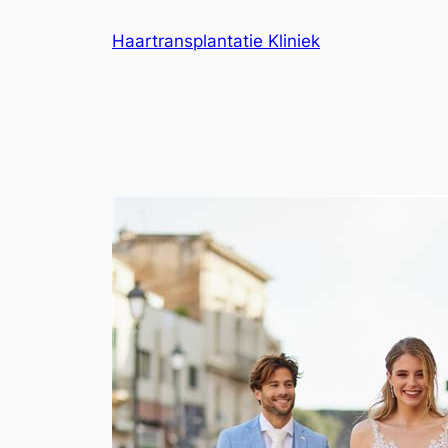
Ga
Haartransplantatie Kliniek
naar
de
inhoud