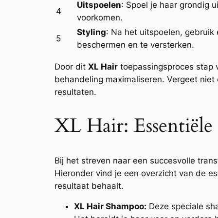
Uitspoelen
: Spoel je haar grondig 
4
voorkomen.
Styling
: Na het uitspoelen, gebruik
5
beschermen en te versterken.
Door dit
XL Hair
toepassingsproces stap vo
behandeling maximaliseren. Vergeet niet
resultaten.
XL Hair: Essentiël
Bij het streven naar een succesvolle tra
Hieronder vind je een overzicht van de e
resultaat behaalt.
XL Hair Shampoo:
Deze speciale sham